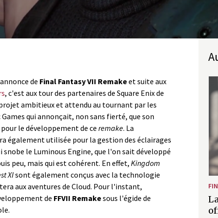
e-annonce de
Final Fantasy VII Remake
et suite aux
rs
, c'est aux tour des partenaires de Square Enix de
projet ambitieux et attendu au tournant par les
pic Games qui annonçait, non sans fierté, que son
i pour le développement de ce
remake
. La
a également utilisée pour la gestion des éclairages
i snobe le Luminous Engine, que l'on sait développé
uis peu, mais qui est cohérent. En effet,
Kingdom
st XI
sont également conçus avec la technologie
itera aux aventures de Cloud. Pour l'instant,
FI
développement de
FFVII Remake
sous l'égide de
La
ole.
of