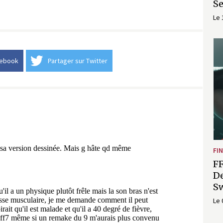
Se
Le 
cebook
Partager sur Twitter
FI
FF
De
Sw
Le 