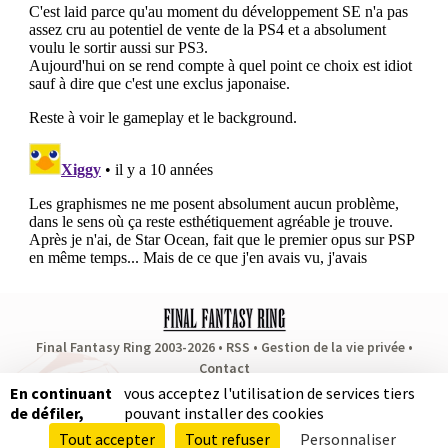
Final Fantasy Ring 2003-2026 •
RSS
•
Gestion de la vie privée
•
Contact
Partenaires
:
RPG Soluce
•
Dragon Quest Fan
•
Puissance Zelda
En continuant
vous acceptez l'utilisation de services tiers
de défiler,
pouvant installer des cookies
Autres actualités
Tout accepter
Tout refuser
Personnaliser