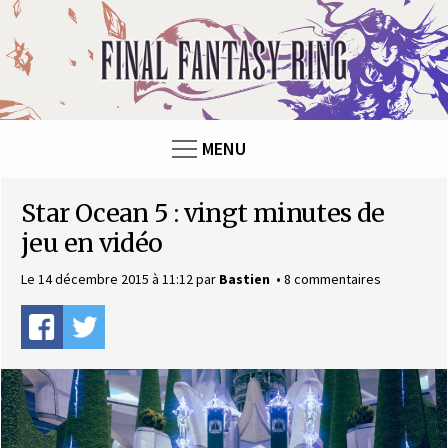
Panneau de gestion des cookies
F
i
n
MENU
a
Star Ocean 5 : vingt minutes de
l
jeu en vidéo
F
Le 14 décembre 2015 à 11:12
par
Bastien
8 commentaires
a
n
t