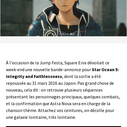
a
s
y
R
i
À l'occasion de la Jump Festa, Square Enix dévoilait ce
n
week-end une nouvelle bande-annonce pour
Star Ocean 5:
Integrity and Faithlessness
, dont la sortie a été
g
repoussée au 31 mars 2016 au Japon. Pas grand chose de
nouveau, cela dit : on retrouve plusieurs séquences
présentant les personnages principaux, quelques combats,
et la confirmation que Astra Nova sera en charge de la
chanson thème. Attachez vos ceintures, on décolle pour
une galaxie lointaine, très lointaine.