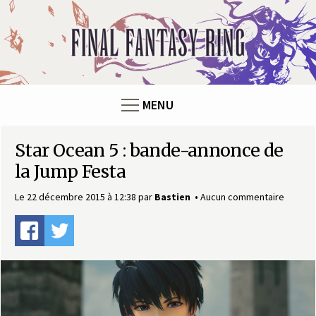
Panneau de gestion des cookies
F
i
n
MENU
a
Star Ocean 5 : bande-annonce de
l
la Jump Festa
F
Le 22 décembre 2015 à 12:38
par
Bastien
Aucun commentaire
a
n
t