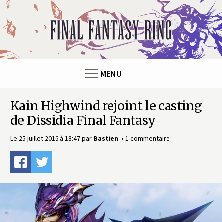
Panneau de gestion des cookies
F
i
n
MENU
a
Kain Highwind rejoint le casting
l
de Dissidia Final Fantasy
F
Le 25 juillet 2016 à 18:47
par
Bastien
1 commentaire
a
n
t