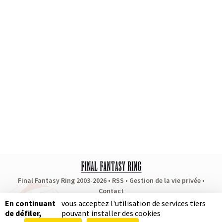
Final Fantasy Ring 2003-2026 •
RSS
•
Gestion de la vie privée
•
Contact
Partenaires
:
RPG Soluce
•
Dragon Quest Fan
•
Puissance Zelda
En continuant
vous acceptez l'utilisation de services tiers
de défiler,
pouvant installer des cookies