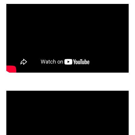
【DISSIDIA FINAL FANTASY】バト
ルムービー：カイン
カイン技紹介動画