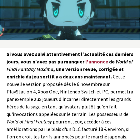
a
s
y
R
Si vous avez suivi attentivement l'actualité ces derniers
i
jours, vous n'avez pas pu manquer
l'annonce
de
World of
Final Fantasy Maxima
, une version revue, corrigée et
n
enrichie du jeu sorti il y a deux ans maintenant.
Cette
nouvelle version proposée dès le 6 novembre sur
g
PlayStation 4, Xbox One, Nintendo Switch et PC, permettra
par exemple aux joueurs d'incarner directement les grands
héros de la saga en tant qu'avatars plutôt qu'en fait
qu'invocations appelées sur le terrain. Les possesseurs de
World of Final Fantasy
pourront, eux, accéder à ces
améliorations par le biais d'un DLC facturé 18 € environ, si
l'on en croit les tarifs annoncés pour le marché japonais.