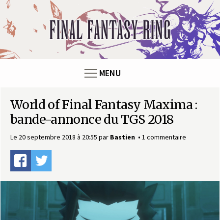
Panneau de gestion des cookies
F
i
n
MENU
a
World of Final Fantasy Maxima :
l
bande-annonce du TGS 2018
F
Le 20 septembre 2018 à 20:55
par
Bastien
1 commentaire
a
n
t