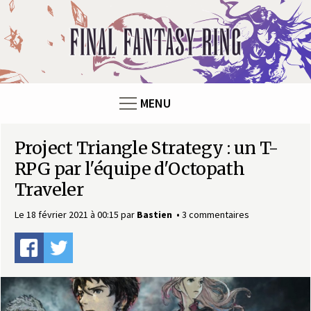
Panneau de gestion des cookies
F
i
n
MENU
a
Project Triangle Strategy : un T-
l
RPG par l'équipe d'Octopath
F
Traveler
a
Le 18 février 2021 à 00:15
par
Bastien
3 commentaires
n
t