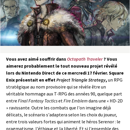
a
s
y
R
i
Vous avez aimé souffrir dans
Octopath Traveler
?
Vous
aimerez probablement le tout nouveau projet révélé
n
lors du Nintendo Direct de ce mercredi 17 février. Square
Enix présentait en effet
Project Triangle Strategy
,
un RPG
g
stratégique au nom provisoire qui se révèle être un
véritable hommage aux T-RPG des années 90, quelque part
entre
Final Fantasy Tactics
et
Fire Emblem
dans une « HD-2D
» ravissante. Outre les combats que l'on imagine déjà
délicats, le scénario s'adaptera selon les choix du joueur,
entre trois valeurs fortes qui animent le héros Serenor : le
pragmatisme, l'éthique et la liberté. Et si l'ensemble des