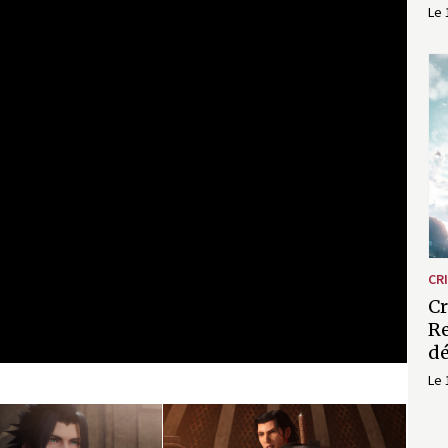
Le 
CRI
Cr
Re
d
Le 