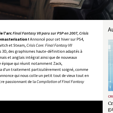
de l'arc
Final Fantasy VII paru sur PSP en 2007,
Crisis
remasterisation !
Annoncé pour cet hiver sur PS4,
witch et Steam,
Crisis Core: Final Fantasy VII
 3D, des graphismes haute-définition adaptés à
ais et anglais intégral ainsi que de nouveaux
 épique qui réunit notamment Zack,
era d'un traitement particulièrement soigné, comme
annonce qui nous colle un petit tout de vieux tout en
tre passionnant de la
Compilation of Final Fantasy
CRI
Cr
SY VII– REUNION Announcement Trai
g