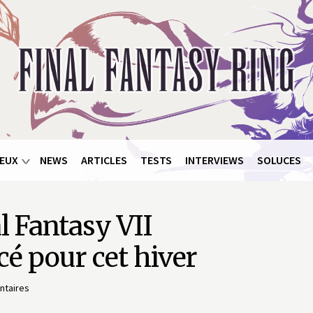
EUX
NEWS
ARTICLES
TESTS
INTERVIEWS
SOLUCES
al Fantasy VII
é pour cet hiver
taires