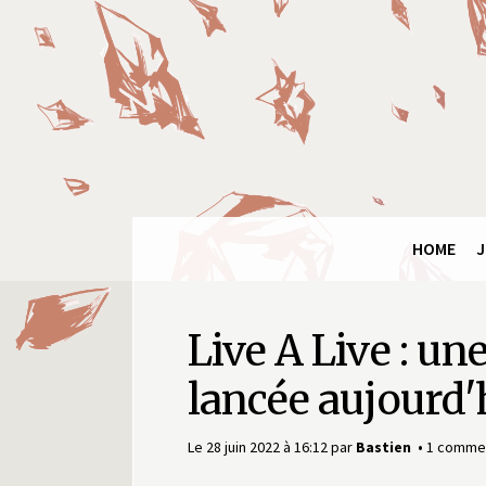
Final
Fantasy
Ring
HOME
J
Live A Live : u
lancée aujourd'
Le 28 juin 2022 à 16:12
par
Bastien
1 commen