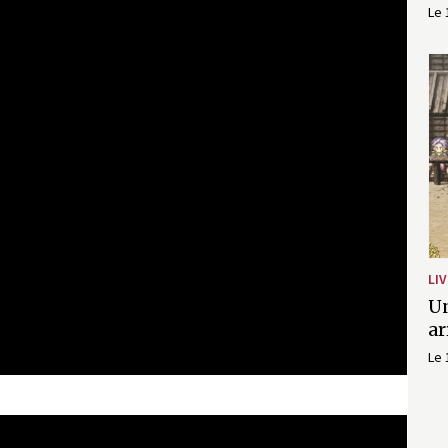
Le 
LIV
Un
ar
Le 
LIVE A LIVE - Nintendo Switch