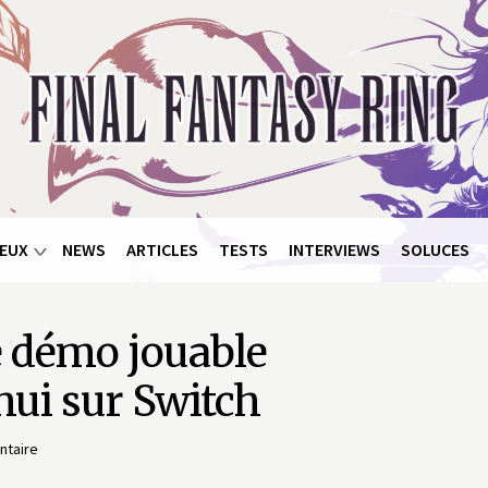
EUX
NEWS
ARTICLES
TESTS
INTERVIEWS
SOLUCES
ne démo jouable
hui sur Switch
taire