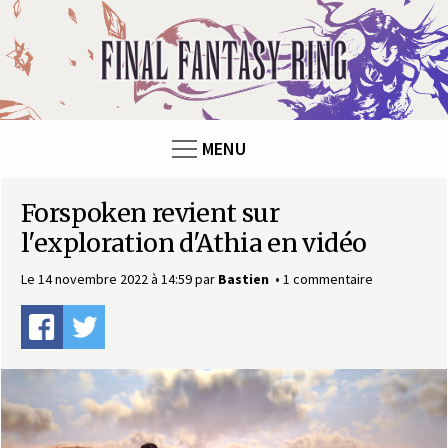
Panneau de gestion des cookies
F
i
n
MENU
a
Forspoken revient sur
l
l'exploration d'Athia en vidéo
F
Le 14 novembre 2022 à 14:59
par
Bastien
1 commentaire
a
n
t