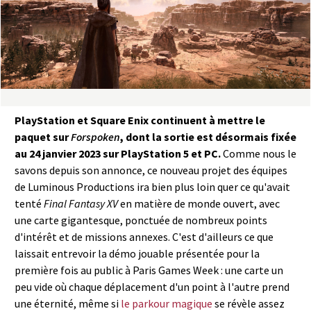
a
s
y
R
PlayStation et Square Enix continuent à mettre le
i
paquet sur
Forspoken
, dont la sortie est désormais fixée
au 24 janvier 2023 sur PlayStation 5 et PC.
Comme nous le
n
savons depuis son annonce, ce nouveau projet des équipes
de Luminous Productions ira bien plus loin quer ce qu'avait
g
tenté
Final Fantasy XV
en matière de monde ouvert, avec
une carte gigantesque, ponctuée de nombreux points
d'intérêt et de missions annexes. C'est d'ailleurs ce que
laissait entrevoir la démo jouable présentée pour la
première fois au public à Paris Games Week : une carte un
peu vide où chaque déplacement d'un point à l'autre prend
une éternité, même si
le parkour magique
se révèle assez