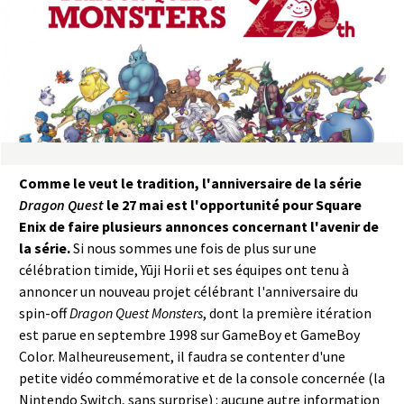
a
s
y
R
i
Comme le veut le tradition, l'anniversaire de la série
Dragon Quest
le 27 mai est l'opportunité pour Square
n
Enix de faire plusieurs annonces concernant l'avenir de
la série.
Si nous sommes une fois de plus sur une
g
célébration timide, Yūji Horii et ses équipes ont tenu à
annoncer un nouveau projet célébrant l'anniversaire du
spin-off
Dragon Quest Monsters
, dont la première itération
est parue en septembre 1998 sur GameBoy et GameBoy
Color. Malheureusement, il faudra se contenter d'une
petite vidéo commémorative et de la console concernée (la
Nintendo Switch, sans surprise) : aucune autre information