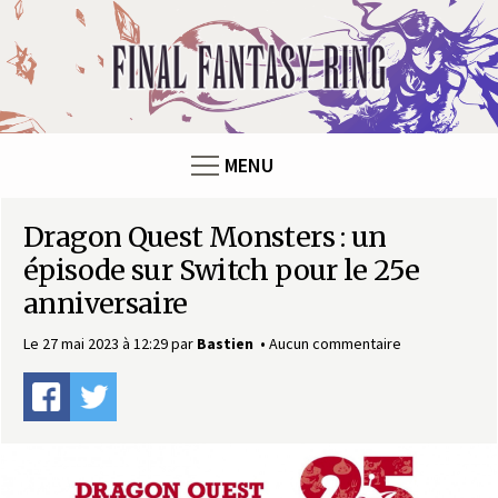
Panneau de gestion des cookies
F
i
n
MENU
a
Dragon Quest Monsters : un
l
épisode sur Switch pour le 25e
F
anniversaire
a
Le 27 mai 2023 à 12:29
par
Bastien
Aucun commentaire
n
t