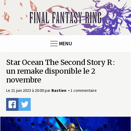
Panneau de gestion des cookies
F
i
n
MENU
a
Star Ocean The Second Story R :
l
un remake disponible le 2
F
novembre
a
Le 21 juin 2023 à 20:00
par
Bastien
1 commentaire
n
t