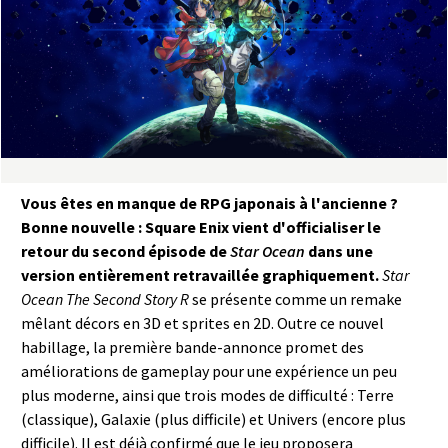
a
s
y
R
i
Vous êtes en manque de RPG japonais à l'ancienne ?
Bonne nouvelle : Square Enix vient d'officialiser le
n
retour du second épisode de
Star Ocean
dans une
version entièrement retravaillée graphiquement.
Star
g
Ocean The Second Story R
se présente comme un remake
mêlant décors en 3D et sprites en 2D. Outre ce nouvel
habillage, la première bande-annonce promet des
améliorations de gameplay pour une expérience un peu
plus moderne, ainsi que trois modes de difficulté : Terre
(classique), Galaxie (plus difficile) et Univers (encore plus
difficile). Il est déjà confirmé que le jeu proposera