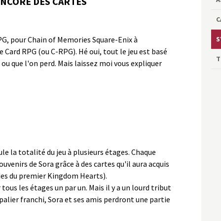
ENCORE DES CARTES
C
PG, pour Chain of Memories Square-Enix à
S
e Card RPG (ou C-RPG). Hé oui, tout le jeu est basé
T
ou que l'on perd. Mais laissez moi vous expliquer
le la totalité du jeu à plusieurs étages. Chaque
venirs de Sora grâce à des cartes qu'il aura acquis
ndes du premier Kingdom Hearts).
ous les étages un par un. Mais il y a un lourd tribut
palier franchi, Sora et ses amis perdront une partie