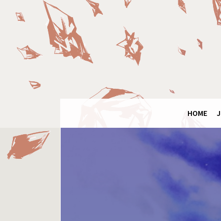
Final
Fantasy
Ring
HOME
J