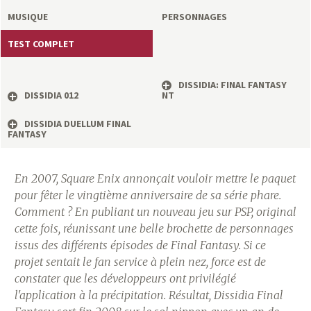
a
MUSIQUE
PERSONNAGES
s
TEST COMPLET
y
DISSIDIA: FINAL FANTASY
DISSIDIA 012
NT
R
DISSIDIA DUELLUM FINAL
i
FANTASY
n
En 2007, Square Enix annonçait vouloir mettre le paquet
pour fêter le vingtième anniversaire de sa série phare.
g
Comment ? En publiant un nouveau jeu sur PSP, original
cette fois, réunissant une belle brochette de personnages
issus des différents épisodes de Final Fantasy. Si ce
projet sentait le fan service à plein nez, force est de
constater que les développeurs ont privilégié
l'application à la précipitation. Résultat, Dissidia Final