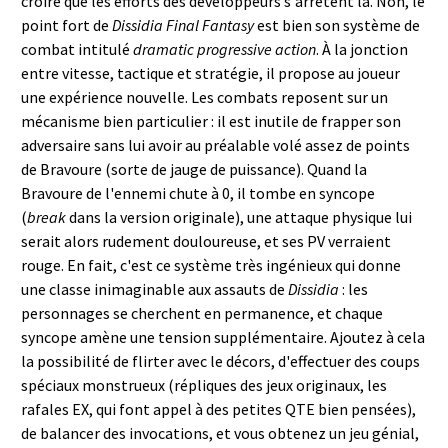
croire que les efforts des développeurs s'arrêtent là. Non, le
point fort de
Dissidia Final Fantasy
est bien son système de
combat intitulé
dramatic progressive action
. À la jonction
entre vitesse, tactique et stratégie, il propose au joueur
une expérience nouvelle. Les combats reposent sur un
mécanisme bien particulier : il est inutile de frapper son
adversaire sans lui avoir au préalable volé assez de points
de Bravoure (sorte de jauge de puissance). Quand la
Bravoure de l'ennemi chute à 0, il tombe en syncope
(
break
dans la version originale), une attaque physique lui
serait alors rudement douloureuse, et ses PV verraient
rouge. En fait, c'est ce système très ingénieux qui donne
une classe inimaginable aux assauts de
Dissidia
: les
personnages se cherchent en permanence, et chaque
syncope amène une tension supplémentaire. Ajoutez à cela
la possibilité de flirter avec le décors, d'effectuer des coups
spéciaux monstrueux (répliques des jeux originaux, les
rafales EX, qui font appel à des petites QTE bien pensées),
de balancer des invocations, et vous obtenez un jeu génial,