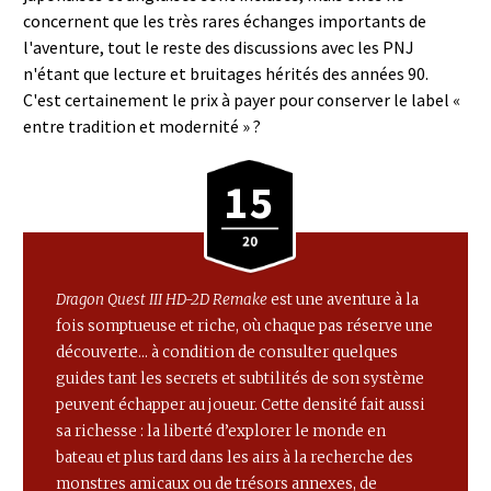
concernent que les très rares échanges importants de
l'aventure, tout le reste des discussions avec les PNJ
n'étant que lecture et bruitages hérités des années 90.
C'est certainement le prix à payer pour conserver le label «
entre tradition et modernité » ?
15
Dragon Quest III HD-2D Remake
est une aventure à la
fois somptueuse et riche, où chaque pas réserve une
découverte... à condition de consulter quelques
guides tant les secrets et subtilités de son système
peuvent échapper au joueur. Cette densité fait aussi
sa richesse : la liberté d’explorer le monde en
bateau et plus tard dans les airs à la recherche des
monstres amicaux ou de trésors annexes, de