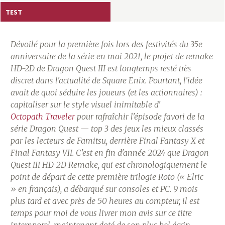
a
TEST
s
Dévoilé pour la première fois lors des festivités du 35e
y
anniversaire de la série en mai 2021, le projet de remake
HD-2D de
Dragon Quest III
est longtemps resté très
R
discret dans l'actualité de Square Enix. Pourtant, l'idée
avait de quoi séduire les joueurs (et les actionnaires) :
i
capitaliser sur le style visuel inimitable d'
Octopath Traveler
pour rafraîchir l'épisode favori de la
n
série Dragon Quest — top 3 des jeux les mieux classés
par les lecteurs de Famitsu, derrière
Final Fantasy X
et
g
Final Fantasy VII
. C'est en fin d'année 2024 que Dragon
Quest III HD-2D Remake, qui est chronologiquement le
point de départ de cette première trilogie
Roto
(« Elric
» en français), a débarqué sur consoles et PC. 9 mois
plus tard et avec près de 50 heures au compteur, il est
temps pour moi de vous livrer mon avis sur ce titre
intemporel, maintenant doté de son plus bel écrin.