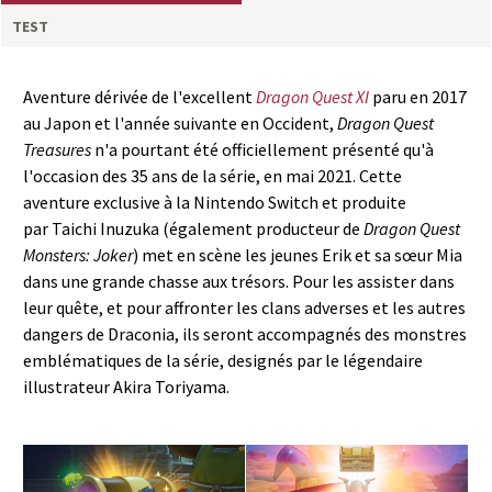
a
TEST
s
Aventure dérivée de l'excellent
Dragon Quest XI
paru en 2017
y
au Japon et l'année suivante en Occident,
Dragon Quest
Treasures
n'a pourtant été officiellement présenté qu'à
R
l'occasion des 35 ans de la série, en mai 2021. Cette
aventure exclusive à la Nintendo Switch et produite
i
par Taichi Inuzuka (également producteur de
Dragon Quest
Monsters: Joker
) met en scène les jeunes Erik et sa sœur Mia
n
dans une grande chasse aux trésors. Pour les assister dans
leur quête, et pour affronter les clans adverses et les autres
g
dangers de Draconia, ils seront accompagnés des monstres
emblématiques de la série, designés par le légendaire
illustrateur Akira Toriyama.