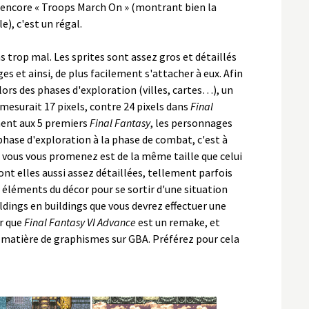
 encore « Troops March On » (montrant bien la
), c'est un régal.
 trop mal. Les sprites sont assez gros et détaillés
s et ainsi, de plus facilement s'attacher à eux. Afin
ors des phases d'exploration (villes, cartes…), un
mesurait 17 pixels, contre 24 pixels dans
Final
ment aux 5 premiers
Final Fantasy
, les personnages
phase d'exploration à la phase de combat, c'est à
e vous vous promenez est de la même taille que celui
ont elles aussi assez détaillées, tellement parfois
ns éléments du décor pour se sortir d'une situation
ldings en buildings que vous devrez effectuer une
ûr que
Final Fantasy VI Advance
est un remake, et
en matière de graphismes sur GBA. Préférez pour cela