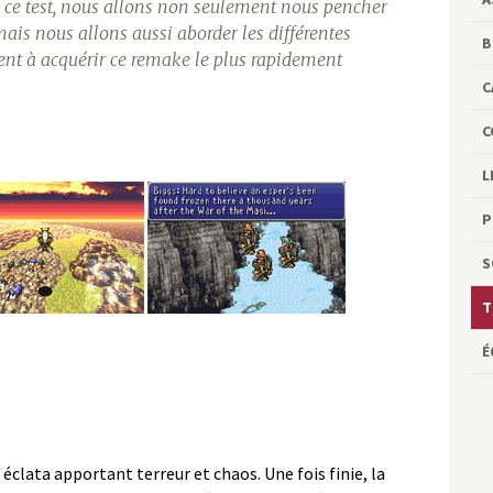
s ce test, nous allons non seulement nous pencher
, mais nous allons aussi aborder les différentes
B
ent à acquérir ce remake le plus rapidement
C
C
L
P
S
T
É
éclata apportant terreur et chaos. Une fois finie, la