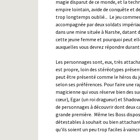
magie disparut de ce monde, et la techno
empire lointain, avide de conquête et de
trop longtemps oublié... Le jeu commen
accompagnée par deux soldats impériaux
dans une mine située à Narshe, datant d
cette jeune femme et pourquoi peut elle
auxquelles vous devrez répondre durant
Les personnages sont, eux, très attacha
est propre, loin des stéréotypes prése
peut être présenté comme le héros du je
selon ses préférences. Pour faire une ra
magicienne qui vous réserve bien des sur
cœur), Egar (un roi dragueur) et Shadow
de personnages à découvrir dont deux c
grande première. Même les Boss dispose
détestables à souhait ou bien attachan
qu'ils soient un peu trop faciles à vaincre