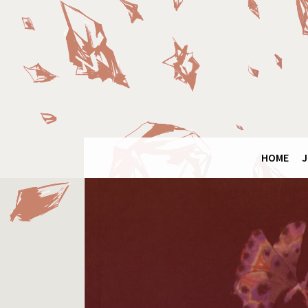
Final
Fantasy
Ring
HOME
J