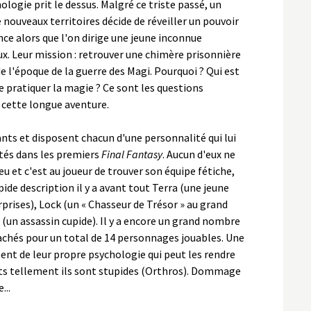
logie prit le dessus. Malgré ce triste passé, un
 nouveaux territoires décide de réveiller un pouvoir
ce alors que l'on dirige une jeune inconnue
. Leur mission : retrouver une chimère prisonnière
e l'époque de la guerre des Magi. Pourquoi ? Qui est
 pratiquer la magie ? Ce sont les questions
 cette longue aventure.
nts et disposent chacun d'une personnalité qui lui
ntés dans les premiers
Final Fantasy
. Aucun d'eux ne
u et c'est au joueur de trouver son équipe fétiche,
pide description il y a avant tout Terra (une jeune
prises), Lock (un « Chasseur de Trésor » au grand
 (un assassin cupide). Il y a encore un grand nombre
achés pour un total de 14 personnages jouables. Une
nt de leur propre psychologie qui peut les rendre
ts tellement ils sont stupides (Orthros). Dommage
...