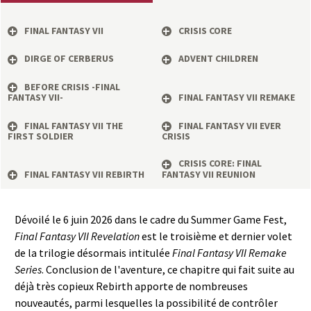
a
FINAL FANTASY VII
CRISIS CORE
s
DIRGE OF CERBERUS
ADVENT CHILDREN
y
BEFORE CRISIS -FINAL
FANTASY VII-
FINAL FANTASY VII REMAKE
R
FINAL FANTASY VII THE
FINAL FANTASY VII EVER
i
FIRST SOLDIER
CRISIS
CRISIS CORE: FINAL
n
FINAL FANTASY VII REBIRTH
FANTASY VII REUNION
g
Dévoilé le 6 juin 2026 dans le cadre du Summer Game Fest,
Final Fantasy VII Revelation
est le troisième et dernier volet
de la trilogie désormais intitulée
Final Fantasy VII Remake
Series
. Conclusion de l'aventure, ce chapitre qui fait suite au
déjà très copieux Rebirth apporte de nombreuses
nouveautés, parmi lesquelles la possibilité de contrôler