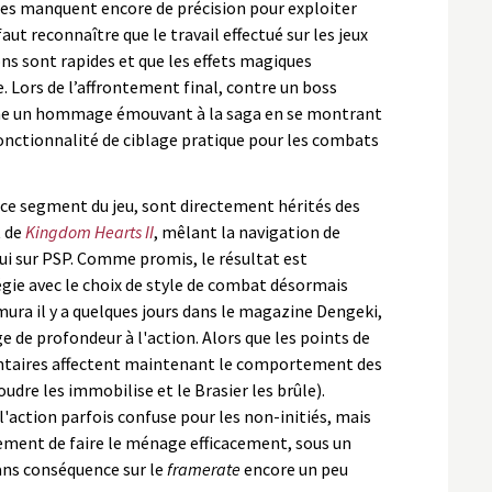
res manquent encore de précision pour exploiter
faut reconnaître que le travail effectué sur les jeux
ons sont rapides et que les effets magiques
. Lors de l’affrontement final, contre un boss
che un hommage émouvant à la saga en se montrant
fonctionnalité de ciblage pratique pour les combats
ce segment du jeu, sont directement hérités des
 de
Kingdom Hearts II
, mêlant la navigation de
lui sur PSP. Comme promis, le résultat est
égie avec le choix de style de combat désormais
ra il y a quelques jours dans le magazine Dengeki,
 de profondeur à l'action. Alors que les points de
entaires affectent maintenant le comportement des
udre les immobilise et le Brasier les brûle).
action parfois confuse pour les non-initiés, mais
ement de faire le ménage efficacement, sous un
sans conséquence sur le
framerate
encore un peu