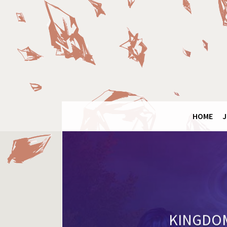
Final
Fantasy
Ring
HOME
J
KINGDOM