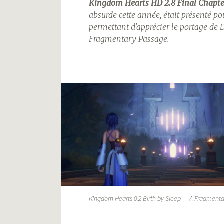
Kingdom Hearts HD 2.8 Final Chapte
absurde cette année, était présenté p
permettant d'apprécier le portage de
D
Fragmentary Passage
.
Kingdom Hearts 0.2 Birth by Sleep — A Fragmenta