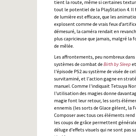
tient la route, même si certaines textu
tout le potentiel de la PlayStation 4. Il 
de lumière est efficace, que les animati
explosent comme de vrais feux d’artifice
démesuré, la caméra rendait en revan
plus capricieuse que jamais, malgré la 
de mêlée.
Les affrontements, peu nombreux dans 
systèmes de combat de
Birth by Sleep
et
l'épisode PS2 au système de visée de ce
survitaminé, et l'action gagne en strat
manuel. Comme l'indiquait Tetsuya Nomu
l'utilisation des magies donne davantage
magie font leur retour, les sorts élém
ennemis (les sorts de Glace gèlent, la Fo
Composer avec tous ces éléments rend l'
les coups de grâce permettent général
déluge d'effets visuels qui ne sont pas 