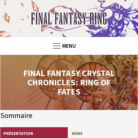
Panneau de gestion des cookies
F
i
n
MENU
a
l
FINAL FANTASY CRYSTAL
F
CHRONICLES: RING OF
FATES
a
n
Sommaire
t
PRÉSENTATION
NEWS