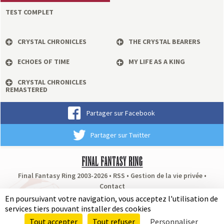
a
TEST COMPLET
s
CRYSTAL CHRONICLES
THE CRYSTAL BEARERS
y
ECHOES OF TIME
MY LIFE AS A KING
R
CRYSTAL CHRONICLES
REMASTERED
i
Partager sur Facebook
n
Partager sur Twitter
g
Final Fantasy Ring 2003-2026 •
RSS
•
Gestion de la vie privée
•
Contact
Partenaires
:
RPG Soluce
•
Dragon Quest Fan
•
Puissance Zelda
En poursuivant votre navigation, vous acceptez l'utilisation de
services tiers pouvant installer des cookies
Tout accepter
Tout refuser
Personnaliser