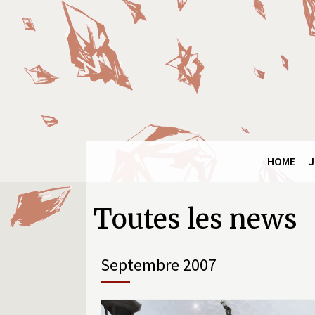
Panneau de gestion des cookies
Final
Fantasy
Ring
HOME
J
Pages
Toutes les news
septembre 2007