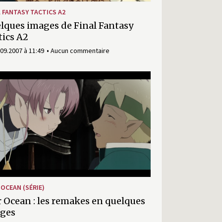
L FANTASY TACTICS A2
lques images de Final Fantasy
tics A2
.09.2007 à 11:49
Aucun commentaire
 OCEAN (SÉRIE)
r Ocean : les remakes en quelques
ges