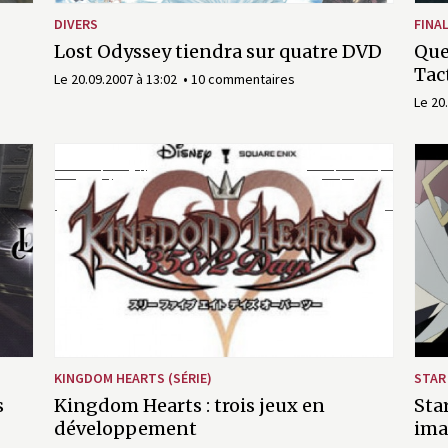
DIVERS
FINA
Lost Odyssey tiendra sur quatre DVD
Que
Tac
Le 20.09.2007 à 13:02
10 commentaires
Le 20
KINGDOM HEARTS (SÉRIE)
STAR
s
Kingdom Hearts : trois jeux en
Sta
développement
ima