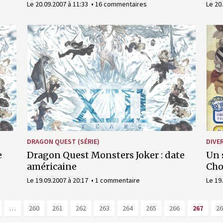
Le 20.09.2007 à 11:33
16 commentaires
Le 20
DRAGON QUEST (SÉRIE)
DIVE
e
Dragon Quest Monsters Joker : date
Un 
américaine
Cho
Le 19.09.2007 à 20:17
1 commentaire
Le 19
…
260
261
262
263
264
265
266
267
26