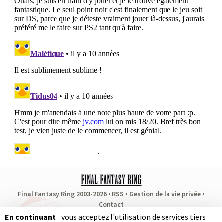
Final Fantasy Ring 2003-2026 •
RSS
•
Gestion de la vie privée
•
Contact
Partenaires
:
RPG Soluce
•
Dragon Quest Fan
•
Puissance Zelda
En continuant
vous acceptez l'utilisation de services tiers