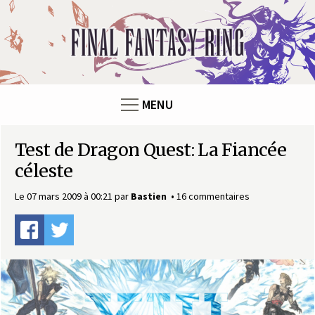
Panneau de gestion des cookies
F
i
n
MENU
a
Test de Dragon Quest: La Fiancée
l
céleste
F
Le 07 mars 2009 à 00:21
par
Bastien
16 commentaires
a
n
t