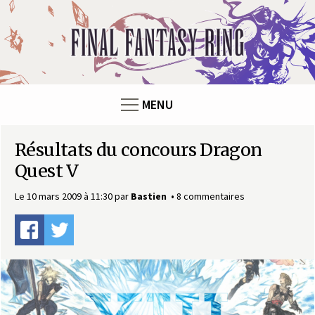
Panneau de gestion des cookies
F
i
n
MENU
a
Résultats du concours Dragon
l
Quest V
F
Le 10 mars 2009 à 11:30
par
Bastien
8 commentaires
a
n
t