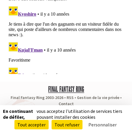
Final Fantasy Ring 2003-2026 •
RSS
•
Gestion de la vie privée
•
Contact
Partenaires
:
RPG Soluce
•
Dragon Quest Fan
•
Puissance Zelda
En continuant
vous acceptez l'utilisation de services tiers
de défiler,
pouvant installer des cookies
Autres actualités
Tout accepter
Tout refuser
Personnaliser