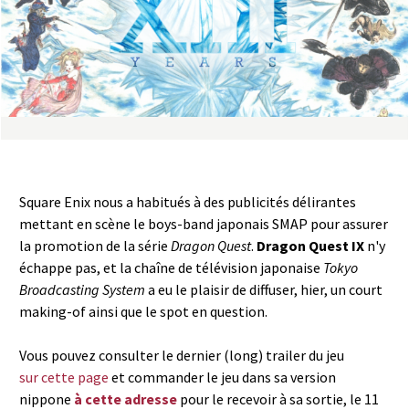
a
s
y
R
i
Square Enix nous a habitués à des publicités délirantes
n
mettant en scène le boys-band japonais SMAP pour assurer
la promotion de la série
Dragon Quest
.
Dragon Quest IX
n'y
g
échappe pas, et la chaîne de télévision japonaise
Tokyo
Broadcasting System
a eu le plaisir de diffuser, hier, un court
making-of ainsi que le spot en question.
Vous pouvez consulter le dernier (long) trailer du jeu
sur cette page
et commander le jeu dans sa version
nippone
à cette adresse
pour le recevoir à sa sortie, le 11