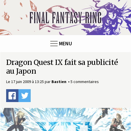
Panneau de gestion des cookies
F
i
n
MENU
a
Dragon Quest IX fait sa publicité
l
au Japon
F
Le 17 juin 2009 à 13:25
par
Bastien
5 commentaires
a
n
t