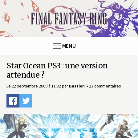
Panneau de gestion des cookies
F
i
n
MENU
a
Star Ocean PS3 : une version
l
attendue ?
F
Le 22 septembre 2009 à 11:32
par
Bastien
23 commentaires
a
n
t