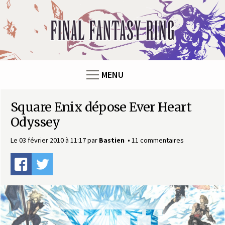
Panneau de gestion des cookies
F
i
n
MENU
a
Square Enix dépose Ever Heart
l
Odyssey
F
Le 03 février 2010 à 11:17
par
Bastien
11 commentaires
a
n
t