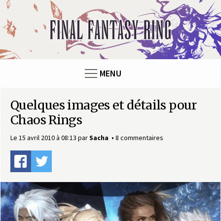
Panneau de gestion des cookies
F
i
n
MENU
a
Quelques images et détails pour
l
Chaos Rings
F
Le 15 avril 2010 à 08:13
par
Sacha
8 commentaires
a
n
t