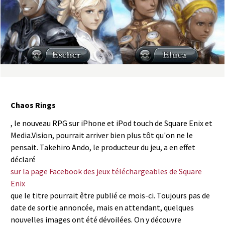
a
s
y
R
i
Chaos Rings
n
, le nouveau RPG sur iPhone et iPod touch de Square Enix et
Media.Vision, pourrait arriver bien plus tôt qu'on ne le
g
pensait. Takehiro Ando, le producteur du jeu, a en effet
déclaré
sur la page Facebook des jeux téléchargeables de Square
Enix
que le titre pourrait être publié ce mois-ci. Toujours pas de
date de sortie annoncée, mais en attendant, quelques
nouvelles images ont été dévoilées. On y découvre