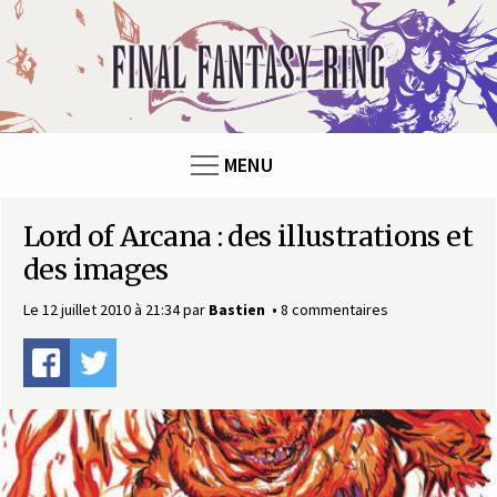
F
i
n
MENU
a
Lord of Arcana : des illustrations et
l
des images
F
Le 12 juillet 2010 à 21:34
par
Bastien
8 commentaires
a
n
t