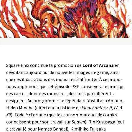
a
s
y
R
i
Square Enix continue la promotion de
Lord of Arcana
en
n
dévoilant aujourd'hui de nouvelles images in-game, ainsi
que des illustrations des monstres à affronter. À ce propos
g
nous apprenons que cet épisode PSP conservera le principe
des cartes, donc des monstres, dessinés par différents
designers. Au programme : le légendaire Yoshitaka Amano,
Hideo Minaba (directeur artistique de
Final Fantasy VI, IV
et
XII
), Todd McFarlane (que les consommateurs de comics
connaissent pour son travail sur
Spawn
), Rin Kususaga (qui
a travaillé pour Namco Bandai), Kimihiko Fujisaka