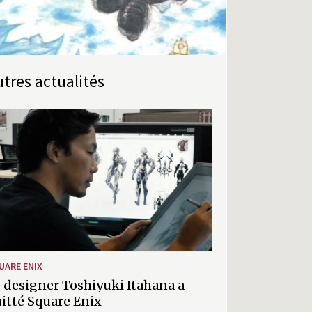
Autres actualités
UARE ENIX
 designer Toshiyuki Itahana a
itté Square Enix