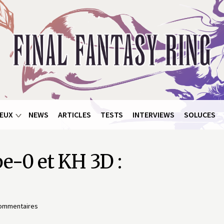
EUX
NEWS
ARTICLES
TESTS
INTERVIEWS
SOLUCES
pe-0 et KH 3D :
ommentaires