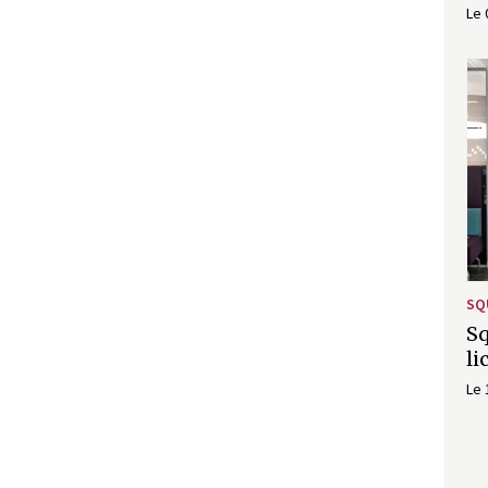
Le 
SQ
Sq
li
Le 