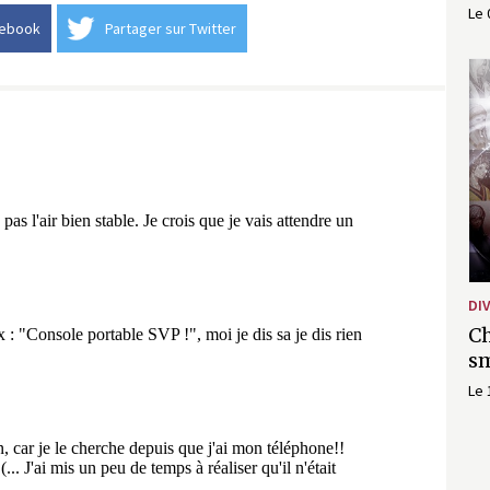
Le 
cebook
Partager sur Twitter
DI
Ch
s
Le 