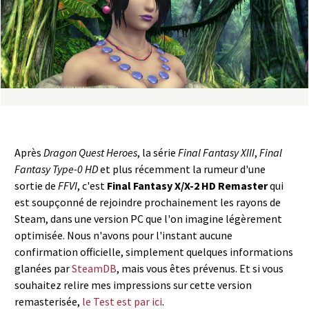
a
s
y
R
i
Après
Dragon Quest Heroes
, la série
Final Fantasy XIII
,
Final
n
Fantasy Type-0 HD
et plus récemment la rumeur d'une
sortie de
FFVI
, c'est
Final Fantasy X/X-2 HD Remaster
qui
g
est soupçonné de rejoindre prochainement les rayons de
Steam, dans une version PC que l'on imagine légèrement
optimisée. Nous n'avons pour l'instant aucune
confirmation officielle, simplement quelques informations
glanées par
SteamDB
, mais vous êtes prévenus. Et si vous
souhaitez relire mes impressions sur cette version
remasterisée,
le Test est par ici
.