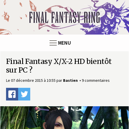
Panneau de gestion des cookies
F
i
n
MENU
a
Final Fantasy X/X-2 HD bientôt
l
sur PC ?
F
Le 07 décembre 2015 à 10:55
par
Bastien
9 commentaires
a
n
t