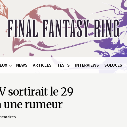
EUX
NEWS
ARTICLES
TESTS
INTERVIEWS
SOLUCES
 sortirait le 29
n une rumeur
mentaires