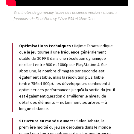
34 minutes de gameplay issues de l'ancienne version « master »
japonaise de Final Fantasy XV sur PS4 et Xbox One.
Optimisations techniques :
Hajime Tabata indique
que le jeu tourne à une fréquence généralement
stable de 30 FPS dans une résolution dynamique
oscillant entre 900 et 1080p sur PlayStation 4. Sur
Xbox One, le nombre d'images par seconde est
également stable, mais la résolution plus faible
(entre 756 et 900p). Les développeurs continuent à
optimiser ces performances jusqu'à la sortie du jeu. Il
est également question d'améliorer le niveau de
détail des éléments — notamment les arbres — à
longue distance.
Structure en monde ouvert :
Selon Tabata, la
première moitié du jeu se déroulera dans le monde
ouvert que l'on a pu entrevoir dans les nombreuses