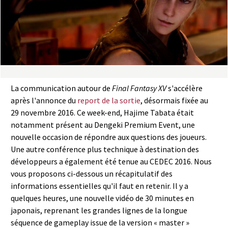
a
s
y
R
La communication autour de
Final Fantasy XV
s'accélère
i
après l'annonce du
report de la sortie
, désormais fixée au
29 novembre 2016. Ce week-end, Hajime Tabata était
n
notamment présent au Dengeki Premium Event, une
nouvelle occasion de répondre aux questions des joueurs.
g
Une autre conférence plus technique à destination des
développeurs a également été tenue au CEDEC 2016. Nous
vous proposons ci-dessous un récapitulatif des
informations essentielles qu'il faut en retenir. Il y a
quelques heures, une nouvelle vidéo de 30 minutes en
japonais, reprenant les grandes lignes de la longue
séquence de gameplay issue de la version « master »