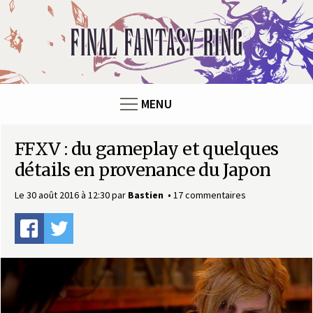
F
i
n
MENU
a
FFXV : du gameplay et quelques
l
détails en provenance du Japon
F
Le 30 août 2016 à 12:30
par
Bastien
17 commentaires
a
n
t