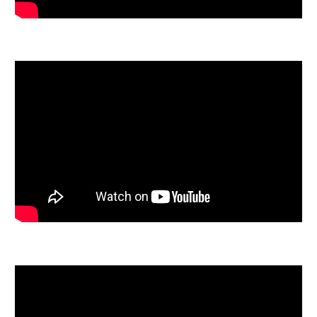
World of Final Fantasy - Meeting
Cactuar Conductor scene (English)
World of Final Fantasy - PAX West
Gameplay