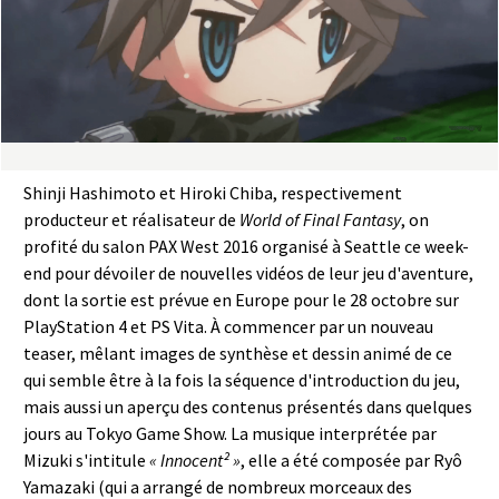
a
s
y
R
Shinji Hashimoto et Hiroki Chiba, respectivement
i
producteur et réalisateur de
World of Final Fantasy
, on
profité du salon PAX West 2016 organisé à Seattle ce week-
n
end pour dévoiler de nouvelles vidéos de leur jeu d'aventure,
dont la sortie est prévue en Europe pour le 28 octobre sur
g
PlayStation 4 et PS Vita. À commencer par un nouveau
teaser, mêlant images de synthèse et dessin animé de ce
qui semble être à la fois la séquence d'introduction du jeu,
mais aussi un aperçu des contenus présentés dans quelques
jours au Tokyo Game Show. La musique interprétée par
Mizuki s'intitule
« Innocent² »
, elle a été composée par Ryô
Yamazaki (qui a arrangé de nombreux morceaux des