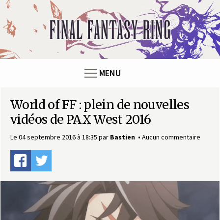
F
i
n
MENU
a
World of FF : plein de nouvelles
l
vidéos de PAX West 2016
F
Le 04 septembre 2016 à 18:35
par
Bastien
Aucun commentaire
a
n
t