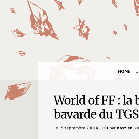
Panneau de gestion des cookies
Final
Fantasy
Ring
HOME
J
World of FF : l
bavarde du TGS
Le 15 septembre 2016 à 11:01
par
Bastien
A