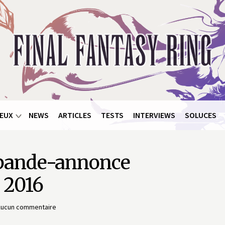
EUX
NEWS
ARTICLES
TESTS
INTERVIEWS
SOLUCES
a bande-annonce
 2016
ucun commentaire