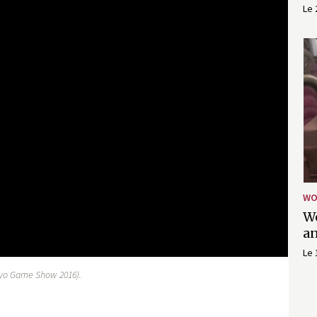
Le 
WO
Wo
an
Le 
kyo Game Show 2016).