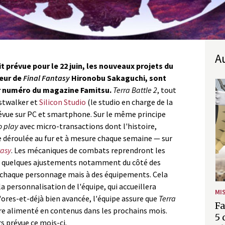
 prévue pour le 22 juin, les nouveaux projets du
teur de
Final Fantasy
Hironobu Sakaguchi, sont
r numéro du magazine Famitsu.
Terra Battle 2
, tout
istwalker et
Silicon Studio
(le studio en charge de la
révue sur PC et smartphone. Sur le même principe
o play
avec micro-transactions dont l'histoire,
e déroulée au fur et à mesure chaque semaine — sur
tasy
. Les mécaniques de combats reprendront les
ec quelques ajustements notamment du côté des
à chaque personnage mais à des équipements. Cela
la personnalisation de l'équipe, qui accueillera
MI
d'ores-et-déjà bien avancée, l'équipe assure que
Terra
Fa
re alimenté en contenus dans les prochains mois.
5 
s prévue ce mois-ci.