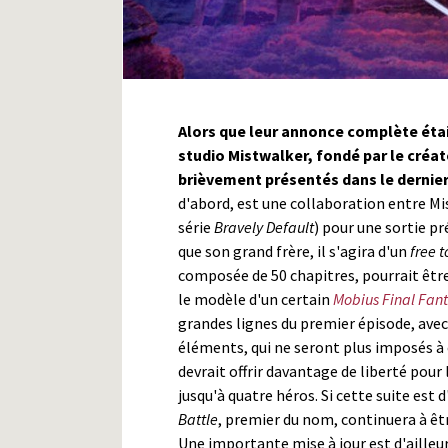
Alors que leur annonce complète était
studio Mistwalker, fondé par le créa
brièvement présentés dans le dernie
d'abord, est une collaboration entre M
série
Bravely Default
) pour une sortie p
que son grand frère, il s'agira d'un
free t
composée de 50 chapitres, pourrait êtr
le modèle d'un certain
Mobius Final Fan
grandes lignes du premier épisode, av
éléments, qui ne seront plus imposés 
devrait offrir davantage de liberté pour 
jusqu'à quatre héros. Si cette suite est 
Battle
, premier du nom, continuera à êt
Une importante mise à jour est d'ailleur