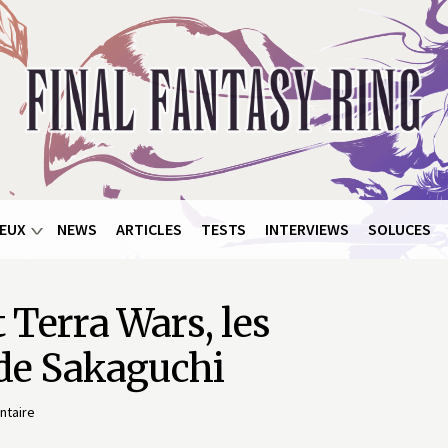
EUX
NEWS
ARTICLES
TESTS
INTERVIEWS
SOLUCES
t Terra Wars, les
 de Sakaguchi
taire