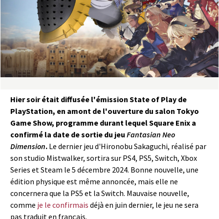
a
s
y
R
i
Hier soir était diffusée l'émission State of Play de
PlayStation, en amont de l'ouverture du salon Tokyo
n
Game Show, programme durant lequel Square Enix a
confirmé la date de sortie du jeu
Fantasian Neo
g
Dimension
.
Le dernier jeu d'Hironobu Sakaguchi, réalisé par
son studio Mistwalker, sortira sur PS4, PS5, Switch, Xbox
Series et Steam le 5 décembre 2024. Bonne nouvelle, une
édition physique est même annoncée, mais elle ne
concernera que la PS5 et la Switch. Mauvaise nouvelle,
comme
je le confirmais
déjà en juin dernier, le jeu ne sera
pas traduit en français.