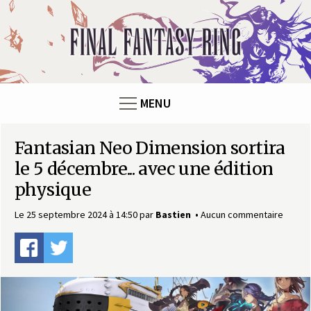
Panneau de gestion des cookies
F
i
n
MENU
a
Fantasian Neo Dimension sortira
l
le 5 décembre... avec une édition
F
physique
a
Le 25 septembre 2024 à 14:50
par
Bastien
Aucun commentaire
n
t