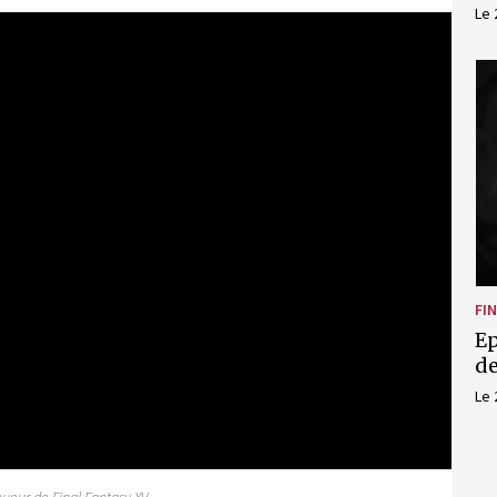
Le 
er Expansion: Comrades - Official TG
FI
Ep
de
Le 
eur de Final Fantasy XV.