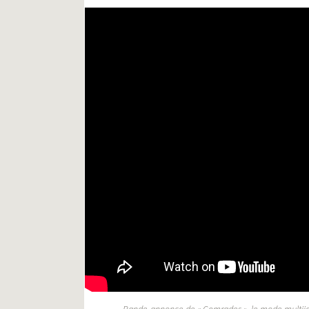
Final Fantasy XV Multiplay
Bande-annonce de « Comrades », le mode multijou