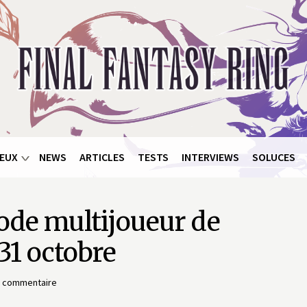
EUX
NEWS
ARTICLES
TESTS
INTERVIEWS
SOLUCES
ode multijoueur de
 31 octobre
 commentaire