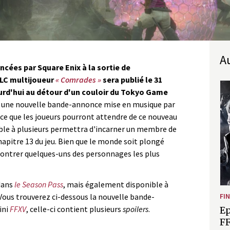
cées par Square Enix à la sortie de
DLC multijoueur
« Comrades »
sera publié le 31
urd'hui au détour d'un couloir du Tokyo Game
le une nouvelle bande-annonce mise en musique par
ce que les joueurs pourront attendre de ce nouveau
able à plusieurs permettra d'incarner un membre de
chapitre 13 du jeu. Bien que le monde soit plongé
contrer quelques-uns des personnages les plus
dans
le Season Pass
, mais également disponible à
. Vous trouverez ci-dessous la nouvelle bande-
FI
ini
FFXV
, celle-ci contient plusieurs
spoilers
.
Ep
FF