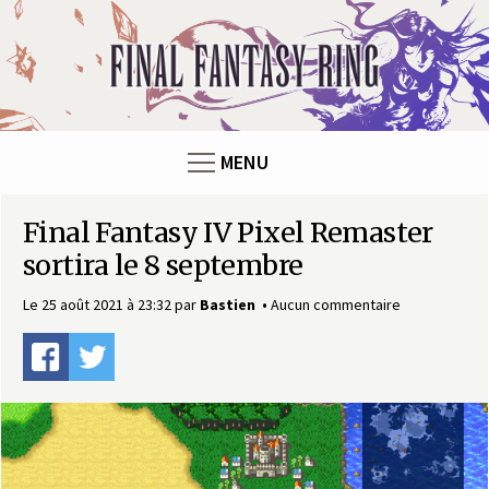
Panneau de gestion des cookies
F
i
n
MENU
a
Final Fantasy IV Pixel Remaster
l
sortira le 8 septembre
F
Le 25 août 2021 à 23:32
par
Bastien
Aucun commentaire
a
n
t