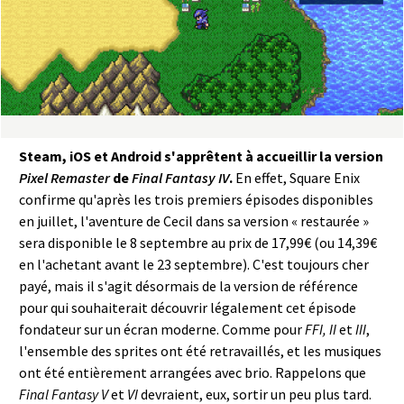
a
s
y
R
Steam, iOS et Android s'apprêtent à accueillir la version
i
Pixel Remaster
de
Final Fantasy IV
.
En effet, Square Enix
confirme qu'après les trois premiers épisodes disponibles
n
en juillet, l'aventure de Cecil dans sa version « restaurée »
sera disponible le 8 septembre au prix de 17,99€ (ou 14,39€
g
en l'achetant avant le 23 septembre). C'est toujours cher
payé, mais il s'agit désormais de la version de référence
pour qui souhaiterait découvrir légalement cet épisode
fondateur sur un écran moderne. Comme pour
FFI, II
et
III
,
l'ensemble des sprites ont été retravaillés, et les musiques
ont été entièrement arrangées avec brio. Rappelons que
Final Fantasy V
et
VI
devraient, eux, sortir un peu plus tard.