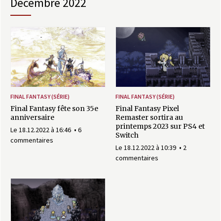
décembre 2022
FINAL FANTASY (SÉRIE)
FINAL FANTASY (SÉRIE)
Final Fantasy fête son 35e
Final Fantasy Pixel
anniversaire
Remaster sortira au
printemps 2023 sur PS4 et
Le 18.12.2022 à 16:46
6
Switch
commentaires
Le 18.12.2022 à 10:39
2
commentaires