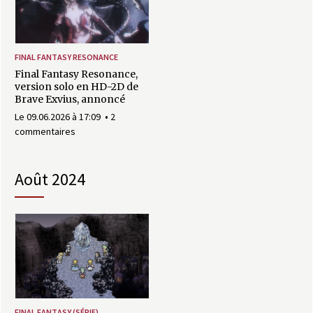
a
s
FINAL FANTASY RESONANCE
y
Final Fantasy Resonance,
version solo en HD-2D de
Brave Exvius, annoncé
R
Le 09.06.2026 à 17:09
2
commentaires
i
n
août 2024
g
FINAL FANTASY (SÉRIE)