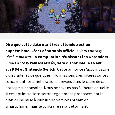
a
s
y
R
Dire que cette date était très attendue est un
i
euphémisme. C'est désormais officiel :
Final Fantasy
Pixel Remaster
, la compilation réunissant les 6 premiers
n
Final Fantasy
remasterisés, sera disponible le 16 avril
sur PS4 et Nintendo Switch.
Cette annonce s'accompagne
g
d'un trailer et de quelques informations très intéressantes
concernant les améliorations prévues dans le cadre de ce
portage sur consoles. Nous ne savons pas à l'heure actuelle
si ces optimisations seront également proposées par le
biais d'une mise à jour sur les versions Steam et
smartphone, mais le contraire serait étonnant.