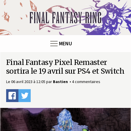
Panneau de gestion des cookies
F
i
n
MENU
a
Final Fantasy Pixel Remaster
l
sortira le 19 avril sur PS4 et Switch
F
Le 06 avril 2023 à 12:05
par
Bastien
4 commentaires
a
n
t