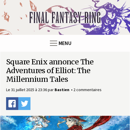
Panneau de gestion des cookies
F
i
n
MENU
a
Square Enix annonce The
l
Adventures of Elliot: The
F
Millennium Tales
a
Le 31 juillet 2025 à 23:36
par
Bastien
2 commentaires
n
t