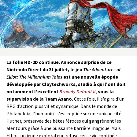
a
s
y
R
i
La folie HD-2D continue. Annonce surprise de ce
Nintendo Direct du 31 juillet, le jeu
The Adventures of
n
Elliot: The Millennium Tales
est une nouvelle épopée
développée par Claytechworks, studio à qui l'ont doit
g
notamment l'excellent
Bravely Default II
, sous la
supervision de la Team Asano.
Cette fois, il s'agira d'un
RPG d'action plus vif et dynamique. Dans le monde de
Philabeldia, l’humanité s’est repliée sur une unique cité,
Huther, préservée des bêtes féroces qui gangrènent les
alentours grâce à une puissante barrière magique. Mais
Elliot, un jeune explorateur, refuse cette vie confinée.