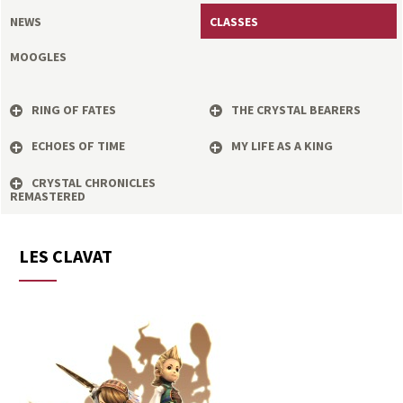
a
NEWS
CLASSES
s
MOOGLES
y
RING OF FATES
THE CRYSTAL BEARERS
R
ECHOES OF TIME
MY LIFE AS A KING
i
CRYSTAL CHRONICLES
REMASTERED
n
LES CLAVAT
g