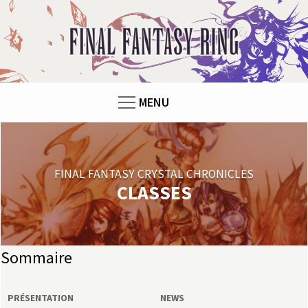
F
i
n
MENU
a
l
FINAL FANTASY CRYSTAL CHRONICLES
F
CLASSES
a
n
Sommaire
t
PRÉSENTATION
NEWS