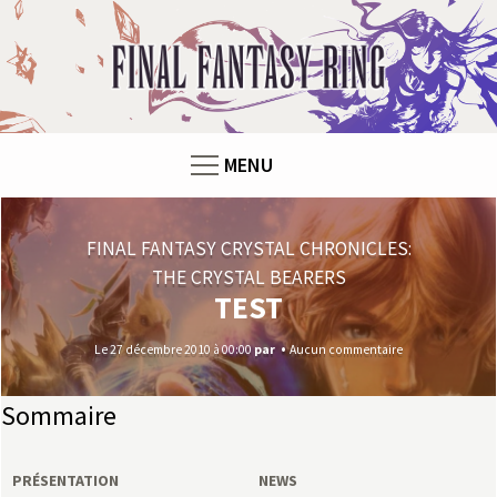
F
i
n
MENU
a
l
FINAL FANTASY CRYSTAL CHRONICLES:
THE CRYSTAL BEARERS
F
TEST
a
Le 27 décembre 2010 à 00:00
par
Aucun commentaire
n
Sommaire
t
PRÉSENTATION
NEWS