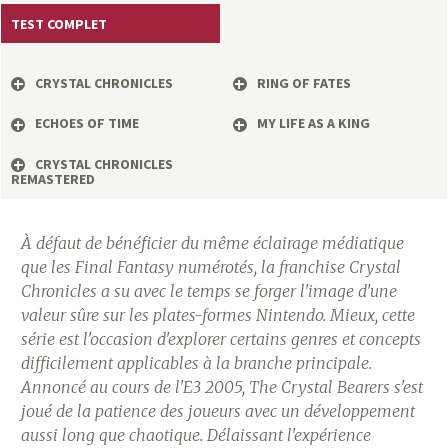
a
TEST COMPLET
s
CRYSTAL CHRONICLES
RING OF FATES
y
ECHOES OF TIME
MY LIFE AS A KING
R
CRYSTAL CHRONICLES
REMASTERED
i
n
À défaut de bénéficier du même éclairage médiatique
que les Final Fantasy numérotés, la franchise Crystal
g
Chronicles a su avec le temps se forger l'image d'une
valeur sûre sur les plates-formes Nintendo. Mieux, cette
série est l'occasion d'explorer certains genres et concepts
difficilement applicables à la branche principale.
Annoncé au cours de l'E3 2005, The Crystal Bearers s'est
joué de la patience des joueurs avec un développement
aussi long que chaotique. Délaissant l'expérience