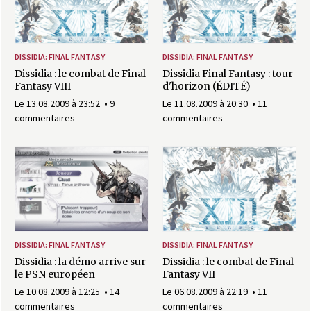
a
s
DISSIDIA: FINAL FANTASY
DISSIDIA: FINAL FANTASY
y
Dissidia : le combat de Final
Dissidia Final Fantasy : tour
Fantasy VIII
d'horizon (ÉDITÉ)
R
Le 13.08.2009 à 23:52
9
Le 11.08.2009 à 20:30
11
commentaires
commentaires
i
n
g
DISSIDIA: FINAL FANTASY
DISSIDIA: FINAL FANTASY
Dissidia : la démo arrive sur
Dissidia : le combat de Final
le PSN européen
Fantasy VII
Le 10.08.2009 à 12:25
14
Le 06.08.2009 à 22:19
11
commentaires
commentaires