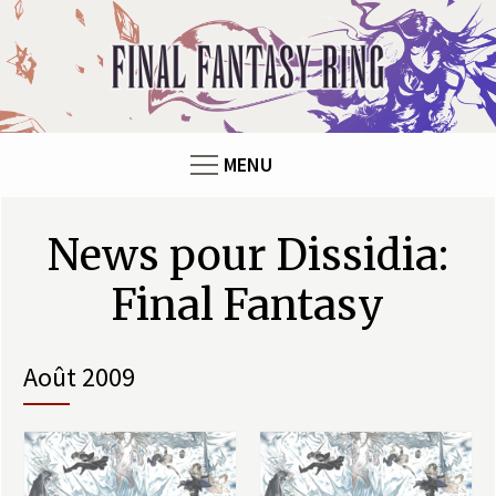
F
i
n
MENU
a
l
Pages
News pour Dissidia:
F
Final Fantasy
a
août 2009
n
t