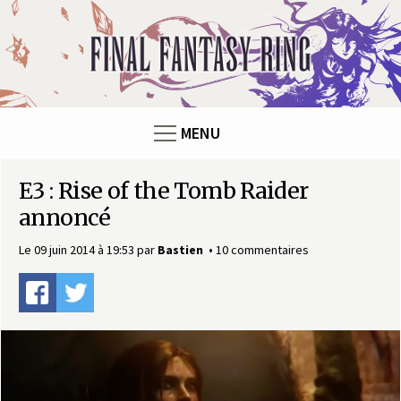
Panneau de gestion des cookies
F
i
n
MENU
a
E3 : Rise of the Tomb Raider
l
annoncé
F
Le 09 juin 2014 à 19:53
par
Bastien
10 commentaires
a
n
t