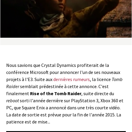
a
s
y
R
i
Nous savions que Crystal Dynamics profiterait de la
n
conférence Microsoft pour annoncer l'un de ses nouveaux
projets à l'E3. Suite aux
dernières rumeurs
, la licence
Tomb
g
Raider
semblait prédestinée à cette annonce. C'est
finalement
Rise of the Tomb Raider
, suite directe du
reboot
sorti l'année dernière sur PlayStation 3, Xbox 360 et
PC, que Square Enix a annoncé dans une très courte vidéo.
La date de sortie est prévue pour la fin de l'année 2015. La
patience est de mise...