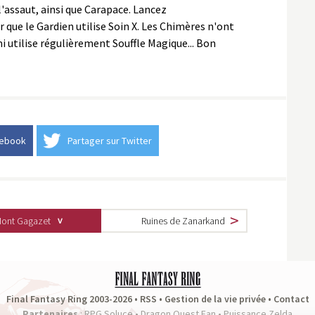
l'assaut, ainsi que Carapace. Lancez
e le Gardien utilise Soin X. Les Chimères n'ont
i utilise régulièrement Souffle Magique... Bon
cebook
Partager sur Twitter
ont Gagazet
Ruines de Zanarkand
Final Fantasy Ring 2003-2026 •
RSS
•
Gestion de la vie privée
•
Contact
Partenaires
:
RPG Soluce
•
Dragon Quest Fan
•
Puissance Zelda