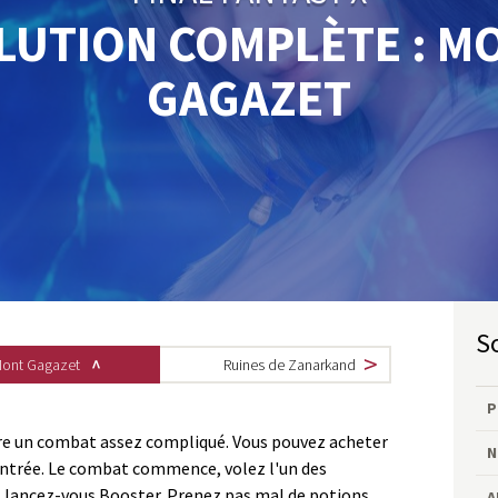
LUTION COMPLÈTE : M
GAGAZET
ont Gagazet
Ruines de Zanarkand
P
re un combat assez compliqué. Vous pouvez acheter
N
'entrée. Le combat commence, volez l'un des
t lancez-vous Booster. Prenez pas mal de potions,
A