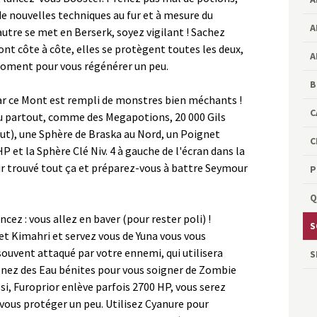
e nouvelles techniques au fur et à mesure du
A
autre se met en Berserk, soyez vigilant ! Sachez
nt côte à côte, elles se protègent toutes les deux,
A
 moment pour vous régénérer un peu.
B
car ce Mont est rempli de monstres bien méchants !
C
eu partout, comme des Megapotions, 20 000 Gils
ut), une Sphère de Braska au Nord, un Poignet
C
P et la Sphère Clé Niv. 4 à gauche de l'écran dans la
ir trouvé tout ça et préparez-vous à battre Seymour
P
Q
z : vous allez en baver (pour rester poli) !
S
 et Kimahri et servez vous de Yuna vous vous
souvent attaqué par votre ennemi, qui utilisera
S
renez des Eau bénites pour vous soigner de Zombie
si, Furoprior enlève parfois 2700 HP, vous serez
 vous protéger un peu. Utilisez Cyanure pour