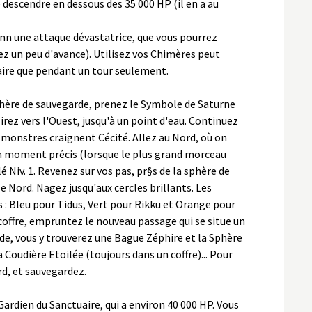
descendre en dessous des 35 000 HP (il en a au
ionn une attaque dévastatrice, que vous pourrez
z un peu d'avance). Utilisez vos Chimères peut
faire que pendant un tour seulement.
hère de sauvegarde, prenez le Symbole de Saturne
s irez vers l'Ouest, jusqu'à un point d'eau. Continuez
s monstres craignent Cécité. Allez au Nord, où on
n moment précis (lorsque le plus grand morceau
é Niv. 1. Revenez sur vos pas, pr§s de la sphère de
le Nord. Nagez jusqu'aux cercles brillants. Les
: Bleu pour Tidus, Vert pour Rikku et Orange pour
coffre, empruntez le nouveau passage qui se situe un
de, vous y trouverez une Bague Zéphire et la Sphère
 Coudière Etoilée (toujours dans un coffre)... Pour
ord, et sauvegardez.
 Gardien du Sanctuaire, qui a environ 40 000 HP. Vous