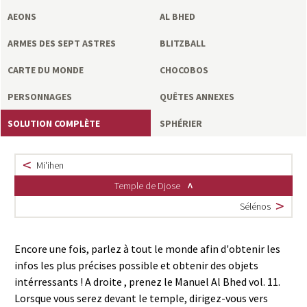
a
AEONS
AL BHED
s
ARMES DES SEPT ASTRES
BLITZBALL
y
CARTE DU MONDE
CHOCOBOS
PERSONNAGES
QUÊTES ANNEXES
R
SOLUTION COMPLÈTE
SPHÉRIER
i
n
Mi'ihen
Temple de Djose
g
Sélénos
Encore une fois, parlez à tout le monde afin d'obtenir les
infos les plus précises possible et obtenir des objets
intérressants ! A droite , prenez le Manuel Al Bhed vol. 11.
Lorsque vous serez devant le temple, dirigez-vous vers