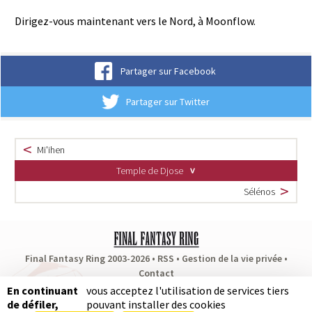
Dirigez-vous maintenant vers le Nord, à Moonflow.
Partager sur Facebook
Partager sur Twitter
Mi'ihen
Temple de Djose
Sélénos
Final Fantasy Ring 2003-2026 •
RSS
•
Gestion de la vie privée
•
Contact
Partenaires
:
RPG Soluce
•
Dragon Quest Fan
•
Puissance Zelda
En continuant
vous acceptez l'utilisation de services tiers
de défiler,
pouvant installer des cookies