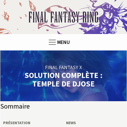
Panneau de gestion des cookies
F
i
n
MENU
a
l
FINAL FANTASY X
F
SOLUTION COMPLÈTE :
TEMPLE DE DJOSE
a
n
Sommaire
t
PRÉSENTATION
NEWS