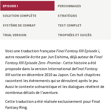
a
EPISODE I
PERSONNAGES
s
SOLUTION COMPLÈTE
STRATÉGIES
y
SYSTÈME DE COMBAT
TEST COMPLET
TRIAL VERSION
TROPHÉES ET SUCCÈS
R
i
Voici une traduction française
Final Fantasy XIII Episode i
,
autre nouvelle écrite par Jun Eishima, déjà auteur de
Final
n
Fantasy XIII Episode Zero -Promise-
. Cette histoire a été
proposée dans la version International de
Final Fantasy
g
XIII
sortie en décembre 2010 au Japon. Ces huit chapitres
racontent les évènements qui se déroulent après le jeu.
Aussi le contexte scénaristique et les dialogues révèlent de
nombreux détails de l'aventure.
Cette traduction a été réalisée exclusivement pour Final
Fantasy Ring.