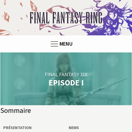
Panneau de gestion des cookies
F
i
n
MENU
a
l
FINAL FANTASY XIII
F
EPISODE I
a
n
Sommaire
t
PRÉSENTATION
NEWS