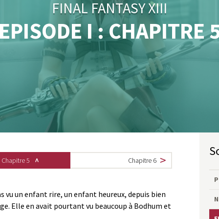
FINAL FANTASY XIII
EPISODE I : CHAPITRE 
Chapitre 5
Chapitre 6
P
as vu un enfant rire, un enfant heureux, depuis bien
N
ge. Elle en avait pourtant vu beaucoup à Bodhum et
E