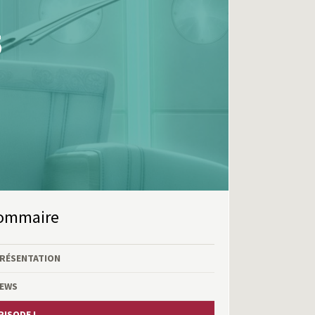
5
Sommaire
RÉSENTATION
EWS
PISODE I