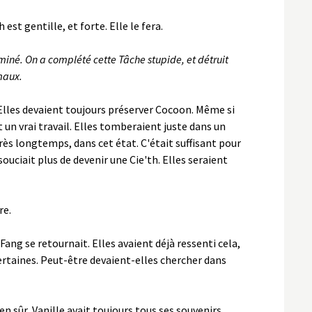
est gentille, et forte. Elle le fera.
erminé. On a complété cette Tâche stupide, et détruit
maux.
i. Elles devaient toujours préserver Cocoon. Même si
t un vrai travail. Elles tomberaient juste dans un
rès longtemps, dans cet état. C'était suffisant pour
e souciait plus de devenir une Cie'th. Elles seraient
re.
ang se retournait. Elles avaient déjà ressenti cela,
certaines. Peut-être devaient-elles chercher dans
n sûr, Vanille avait toujours tous ses souvenirs,