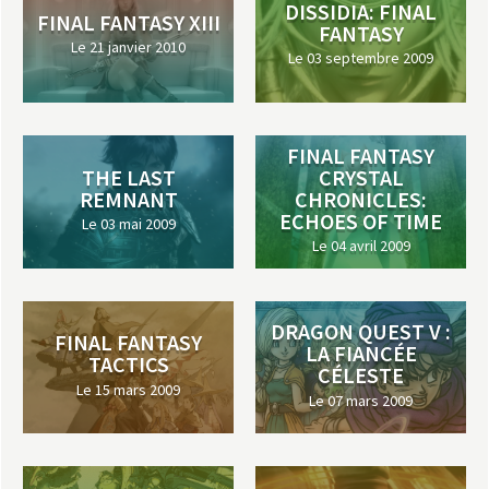
a
DISSIDIA: FINAL
FINAL FANTASY XIII
FANTASY
Le 21 janvier 2010
s
Le 03 septembre 2009
y
FINAL FANTASY
R
THE LAST
CRYSTAL
REMNANT
CHRONICLES:
i
ECHOES OF TIME
Le 03 mai 2009
Le 04 avril 2009
n
g
DRAGON QUEST V :
FINAL FANTASY
LA FIANCÉE
TACTICS
CÉLESTE
Le 15 mars 2009
Le 07 mars 2009