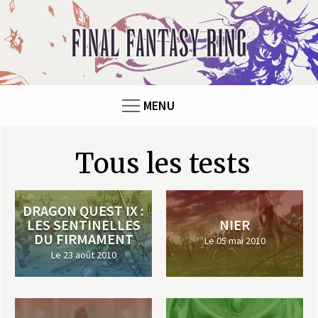
Panneau de gestion des cookies
F
i
n
MENU
a
l
Pages
Tous les tests
F
DRAGON QUEST IX :
a
LES SENTINELLES
NIER
DU FIRMAMENT
Le 05 mai 2010
n
Le 23 août 2010
t